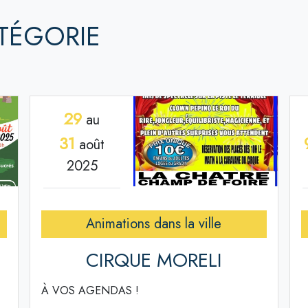
TÉGORIE
29
au
31
août
2025
Animations dans la ville
CIRQUE MORELI
À VOS AGENDAS !