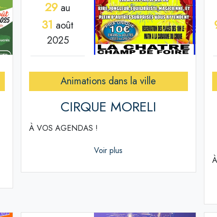
29
au
31
août
2025
Animations dans la ville
CIRQUE MORELI
À VOS AGENDAS !
Voir plus
À