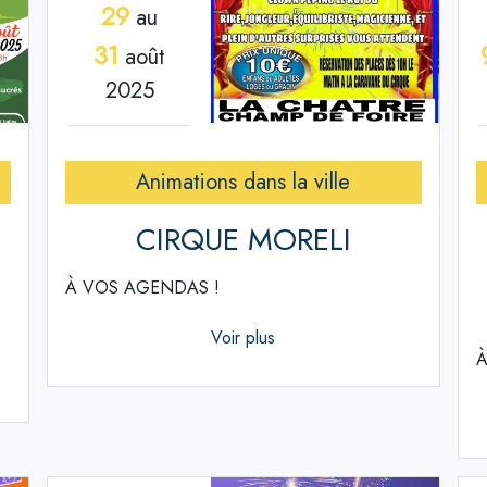
29
au
31
août
2025
Animations dans la ville
CIRQUE MORELI
À VOS AGENDAS !
Voir plus
À