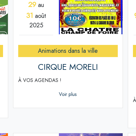
29
au
31
août
2025
Animations dans la ville
CIRQUE MORELI
À VOS AGENDAS !
Voir plus
À