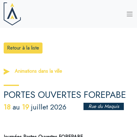
Retour à la liste
Animations dans la ville
PORTES OUVERTES FOREPABE
18
19
au
juillet 2026
Rue du Maquis
Journées Portes Ouvertes FOREPABE