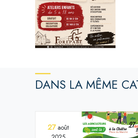
DANS LA MÊME CA
27
août
2025