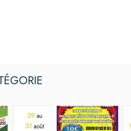
TÉGORIE
29
au
31
août