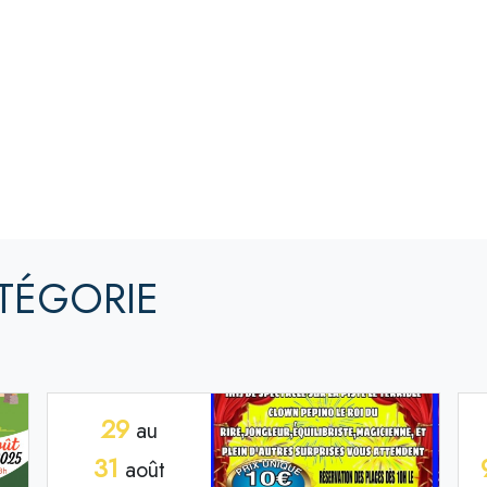
TÉGORIE
29
au
31
août