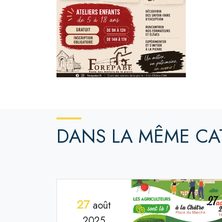
DANS LA MÊME CA
27
août
2025