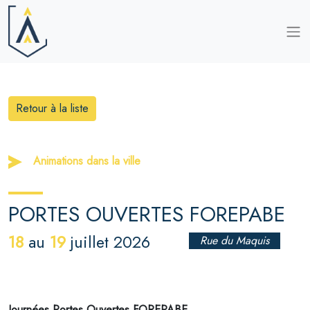
Retour à la liste
Animations dans la ville
PORTES OUVERTES FOREPABE
18
19
au
juillet 2026
Rue du Maquis
Journées Portes Ouvertes FOREPABE