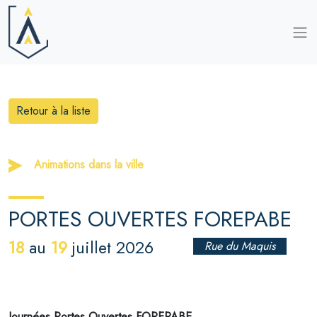
Retour à la liste
Animations dans la ville
PORTES OUVERTES FOREPABE
18
19
au
juillet 2026
Rue du Maquis
Journées Portes Ouvertes FOREPABE