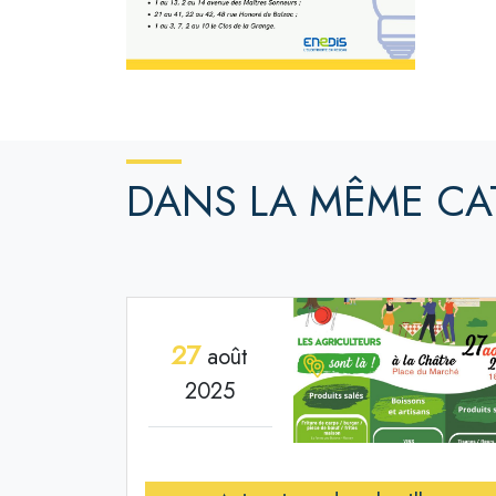
DANS LA MÊME CA
27
août
2025