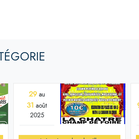
TÉGORIE
29
au
31
août
2025