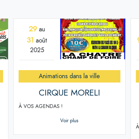
29
au
31
août
2025
Animations dans la ville
CIRQUE MORELI
À VOS AGENDAS !
Voir plus
À