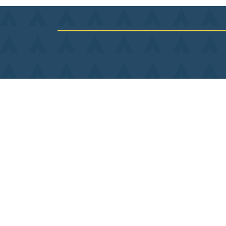
1 Pl. de L Hôtel de ville
36400 La Châtre
02 54 06 26 06