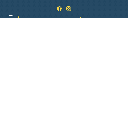
1 Pl. de L Hôtel de ville
36400 La Châtre
02 54 06 26 06
Lundi
09:00–12:00, 13:30–17:30
Mardi
09:00–12:00, 13:30–17:30