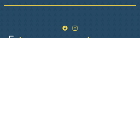
1 Pl. de L Hôtel de ville
36400 La Châtre
02 54 06 26 06
Lundi
09:00–12:00, 13:30–17:30