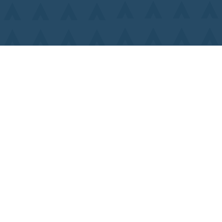
Lu
Ma
Contact
Me
Plan du site
Je
Mentions légales
Ve
Politique de confidentialité
Sa
Di