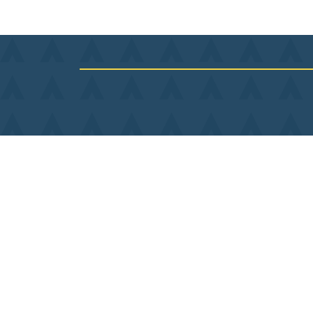
1 Pl. de L Hôtel de ville
36400 La Châtre
02 54 06 26 06