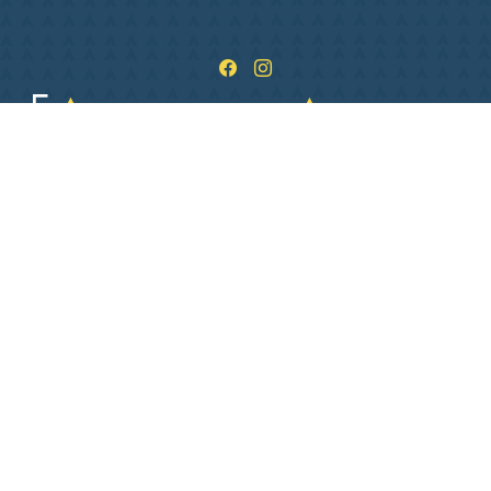
1 Pl. de L Hôtel de ville
36400 La Châtre
02 54 06 26 06
Lundi
09:00–12:00, 13:30–17:30
Mardi
09:00–12:00, 13:30–17:30