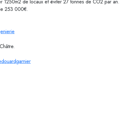
fer 1250m2 de locaux et éviter 27 tonnes de CO2 par an.
 de 253 000€.
enierie
 Châtre.
douardgarnier