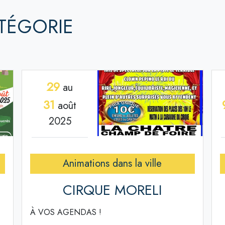
TÉGORIE
29
au
31
août
2025
Animations dans la ville
CIRQUE MORELI
À VOS AGENDAS !