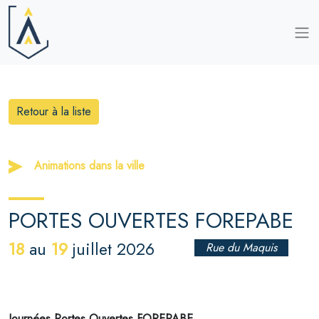
Retour à la liste
Animations dans la ville
PORTES OUVERTES FOREPABE
18
19
au
juillet 2026
Rue du Maquis
Journées Portes Ouvertes FOREPABE