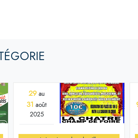
TÉGORIE
29
au
31
août
2025