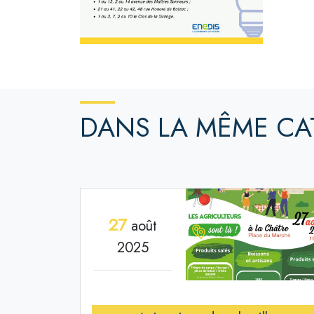
DANS LA MÊME CA
27
août
2025