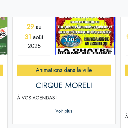
29
au
31
août
2025
Animations dans la ville
CIRQUE MORELI
À VOS AGENDAS !
Voir plus
À