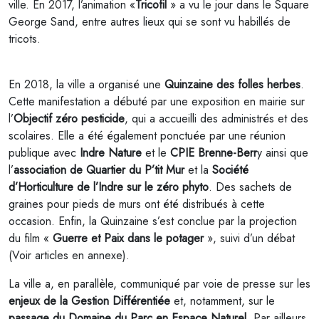
ville. En 2017, l’animation «
Tricofil
» a vu le jour dans le Square
George Sand, entre autres lieux qui se sont vu habillés de
tricots.
En 2018, la ville a organisé une
Quinzaine des folles herbes
.
Cette manifestation a débuté par une exposition en mairie sur
l’
Objectif zéro pesticide
, qui a accueilli des administrés et des
scolaires. Elle a été également ponctuée par une réunion
publique avec
Indre Nature
et le
CPIE Brenne-Berr
y ainsi que
l’
association de Quartier du P’tit Mur
et la
Société
d’Horticulture de l’Indre sur le zéro phyto
. Des sachets de
graines pour pieds de murs ont été distribués à cette
occasion. Enfin, la Quinzaine s’est conclue par la projection
du film «
Guerre et Paix dans le potager
», suivi d’un débat
(Voir articles en annexe).
La ville a, en parallèle, communiqué par voie de presse sur les
enjeux de la Gestion Différentiée
et, notamment, sur le
passage du Domaine du Parc en Espace Naturel
. Par ailleurs,