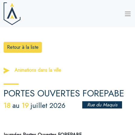
Retour à la liste
Animations dans la ville
PORTES OUVERTES FOREPABE
18
19
au
juillet 2026
Rue du Maquis
Journées Portes Ouvertes FOREPABE